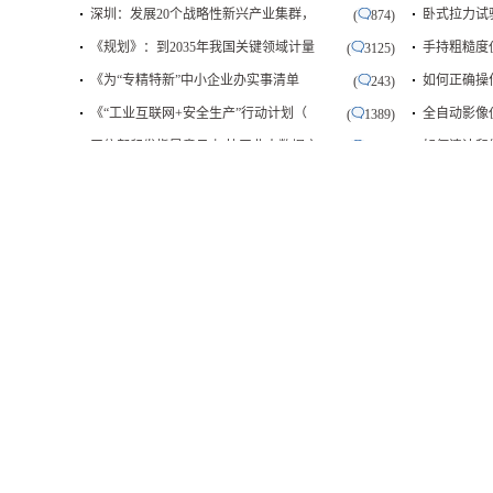
深圳：发展20个战略性新兴产业集群，
卧式拉力试
(
874)
《规划》：到2035年我国关键领域计量
手持粗糙度
(
3125)
《为“专精特新”中小企业办实事清单
如何正确操
(
243)
《“工业互联网+安全生产”行动计划（
全自动影像
(
1389)
工信部印发指导意见 加快工业大数据产
如何清洁和
(
1535)
制造业设计能力提升专项行动计划（201
如何判断自
(
2942)
合肥支持机器人产业发展 若干产业政策
影响橡胶拉
(
841)
ISO 19822:2018《家具-床-稳定性、强
工业设备晶
(
1498)
创新能力薄弱 机械工业研发体系亟待完
二次元影像
(
3138)
工信部：中国5G技术研发实验已经进入
国产探伤仪
(
627)
推荐企业
招标信息
更多
招聘职位