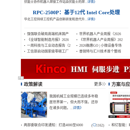
伏能士协作机器人焊接工作站由伏能士的焊...
详情》
RPC-2500P：基于12代 Intel Core处理
华北工控持续工控机产品创新研发和迭代升...
详情》
强强联合破局高端机床国产
世界机器人产业周报（2026
《全球智能制造月报》2026
《世界机器人产业周报》202
一周科技与工业动态报告（2
2026融惠GO | 小微设备专场
工信部启动国家级零碳工厂
普锐特与汇川技术首个整线
政策解读
更多
方案与应
我国机械工业规模已连续多年稳
居世界第一，但大而不强，还存
在诸多问题。...
详情》
两部委联合印发通知：打造4000至6000
和亿智能：
(
1162)