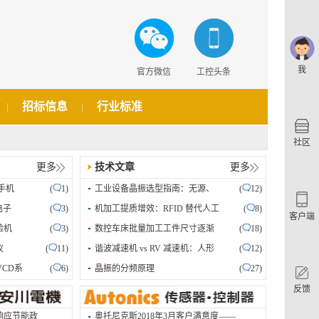
我
官方微信
工控头条
招标信息
行业标准
|
|
社区
更多
技术文章
更多
手机
(
1)
工业设备晶振选型指南：无源、
(
12)
电子
(
3)
机加工提质增效：RFID 替代人工
(
8)
客户端
验机
(
3)
数控车床批量加工工件尺寸逐渐
(
18)
仪
(
11)
谐波减速机 vs RV 减速机：人形
(
12)
...
堡盟新品来袭｜50系列过程传感器...
CD系
(
6)
晶振的分频原理
(
27)
反馈
响应节能政
奥托尼克斯2018年3月客户满意度——