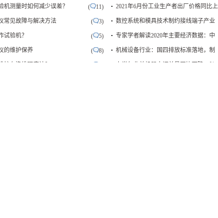
验机测量时如何减少误差？
2021年6月份工业生产者出厂价格同比上
(
11)
仪常见故障与解决方法
数控系统和模具技术制约接线端子产业
(
3)
作试验机？
专家学者解读2020年主要经济数据：中
(
5)
仪的维护保养
机械设备行业：国四排放标准落地，制
(
8)
维护布洛维硬度计？
上半年北美机器人订单量同比下降18％
(
9)
动显微硬度计的性能？
2020年上半年机械工业经济运行情况
(
5)
力试验机的测量结果要素有
工信部发报告：AI人才缺口30万
(
5)
振选型指南：无源、有源与
经济大家谈 “两新一重”协同推进 助
(
12)
测量仪如何判断性能？
国产核心工业软件发展可行途径思考
(
11)
的维护保养
NC-Link标准：助推数控装备行业竞争
(
5)
更多
行业组织