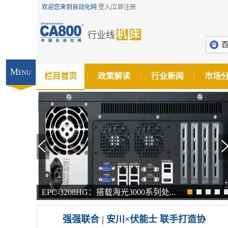
欢迎您来到自动化网
登入
|
立即注册
机
床
行业线
M
ENU
栏目首页
政策解读
行业新闻
市场
|
|
|
G：搭载海光3000系列处...
校企合作 | 2025 年第一
强强联合 | 安川×伏能士 联手打造协