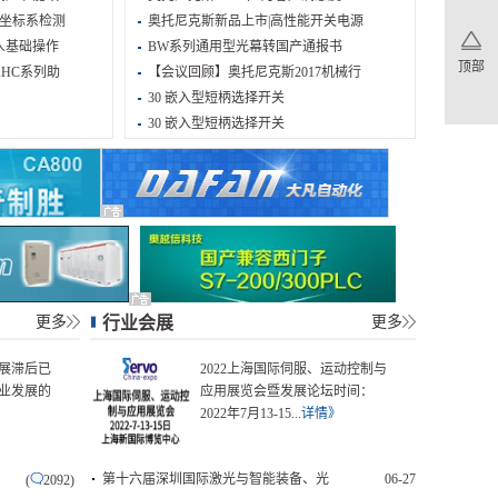
人坐标系检测
奥托尼克斯新品上市|高性能开关电源
人基础操作
BW系列通用型光幕转国产通报书
顶部
人HC系列助
【会议回顾】奥托尼克斯2017机械行
30 嵌入型短柄选择开关
30 嵌入型短柄选择开关
更多
行业会展
更多
展滞后已
2022上海国际伺服、运动控制与
业发展的
应用展览会暨发展论坛时间：
2022年7月13-15...
详情》
第十六届深圳国际激光与智能装备、光
06-27
(
2092)