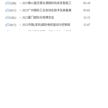
2023第41届无锡太湖国际机床及智能工
03-10
(
1209)
2023广州国际工业自动化技术及装备展
03-01
(
1917)
2022厦门国际光电博览会
12-15
(
1581)
2022中国(深圳)国际电机驱动与控制技
12-07
(
1817)
2022深圳国际伺服、运动控制与应用展
12-07
(
3910)
2022大湾区工业博览会
11-09
(
2184)
2022成都国际工业博览会（CDIIF）
10-19
(
1731)
2022第十五届南京国际工业自动化及工
10-14
(
1676)
2022华南国际工业博览会（SCIIF）
09-14
(
2030)
力
CIEME2022第二十一届中国国际装备制造
09-01
(
607)
更多
更多
入网企业
更多