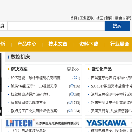
首页
|
工业互联
|
社区
|
新闻
|
展会
|
招聘
百度
搜索
分析
产品中心
技术文章
资料下载
行业展会
|
|
|
|
数控机床
解决方案
更多
自动化产品
和亿智能：碳纤维缠绕机高精度
(
1)
西昌蓝牙电表 房东物业用
破局“杂乱无章”：3D视觉无序
(
136)
SA-1017数显海水盐度计 
拉丝模自动超声波研磨机
(
630)
深圳三思检测电子扭转试
智慧管网综合解决方案
(
1713)
粉末密度计电子比重测试
期智能制...
堡盟 PFM43 插入式电磁流量计：工
欧姆龙工厂火灾风险降低方案：
(
1824)
英国真尚有_共焦传感器EV
（半）自动化装配总站
磁阻电机与安川变频器：