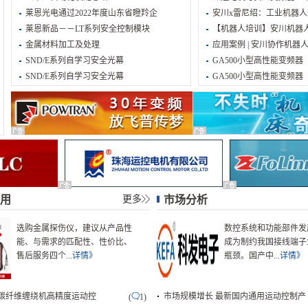
莱恩光电通过2022年度山东省瞪羚企
安川x雷尼绍：工业机器
莱恩新品－－LT系列安全控制模块
【机器人培训】安川机器
金属材料加工及处理
应用案例 | 安川协作机器
SND/E系列自学习安全光幕
GA500小型高性能变频器
SND/E系列自学习安全光幕
GA500小型高性能变频器
用
更多
市场分析
选购金属探伤仪，建议从产品性
数控系统和功能部件发
能、与需求的匹配性、性价比、
成为制约我国接线端子
售后服务四个...
详情》
瓶颈。国产中...
详情》
碳纤维缠绕机高精度运动控
市场规模增长 最新国内通用运动控制产
(
1)