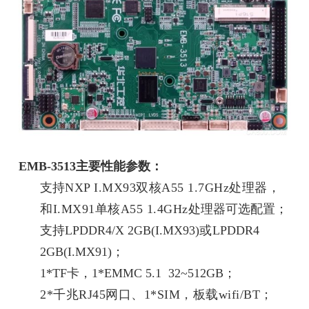
EMB-3513主要性能参数：
支持
NXP I.MX93双核A55 1.7GHz处理器，
和I.MX91单核A55 1.4GHz
处理器可选配置；
支持
LPDDR4/X 2GB(I.MX93)
或
LPDDR4
2GB(I.MX91)；
1*TF卡，1*EMMC 5.1 32~512GB；
2*千兆RJ45网口、
1*SIM，
板载wifi/BT；