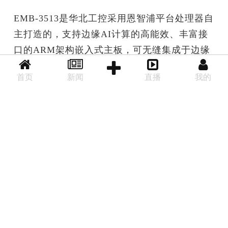
EMB-3513是华北工控采用恩智浦平台处理器自
主打造的，支持边缘AI计算的高能效、丰富接
口的ARM架构嵌入式主板，可无缝集成于边缘
AI网关、工业IoT网关、复杂HMI等设备系统
首页
新闻
直播
我的
后退
首页
分享
中。
高算力与实时响应能力