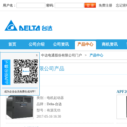
用户名：
密码:
免费注册
忘记密
首页
公司介绍
公司资讯
产品中心
商机资讯
当前位置：
自动化网
>
中达电通股份有限公司门户
>
产品中心
X
中达电通股份有限公司产品
最新产品列表
SVG2000系列
APF
成为企业会员免费生成APP!
类别：电机起动器
品牌：
Delta-台达
型号：有源无功
2017-05-16 16:30