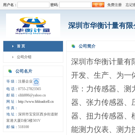
用户名：
密码:
免费注册
忘记
深圳市华衡计量有限
首 页
公司简介
公司介绍
深圳市华衡计量有限
公司名片
开发、生产、为一
等 级：
注册企业
营：力传感器、测
电 话：
0755-27823565
邮 箱：
sllili886@yahoo.cn
器、张力传感器、
网 址：
http://www.hhloadcell.cn
传 真：
器、扭力传感器、
地 址：
深圳市宝安区西乡街道财
富港大厦D座5楼501V
邮 编：
518100
能测力仪表、测力