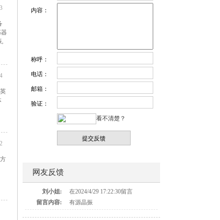
3
内容：
备
荡器
,
称呼：
电话：
4
邮箱：
英
体
验证：
看不清楚？
2
方
网友反馈
刘小姐:
在2024/4/29 17:22:30留言
留言内容:
有源晶振