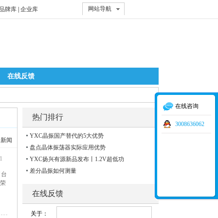
网站导航
品牌库
|
企业库
在线反馈
在线咨询
热门排行
3008636062
YXC晶振国产替代的5大优势
条新闻
盘点晶体振荡器实际应用优势
1
YXC扬兴有源新品发布丨1.2V超低功
差分晶振如何测量
了台
荣
在线反馈
关于：