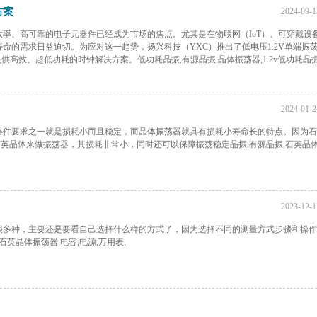
方案
2024-09-1
率、高可靠的电子元器件已经成为市场的焦点。尤其是在物联网（IoT）、可穿戴设
命的需求日益迫切。为应对这一趋势，扬兴科技（YXC）推出了低电压1.2V单端振
提供高效、超低功耗的时钟解决方案。低功耗晶振,有源晶振,晶体振荡器,1.2v低功耗晶振
2024-01-2
器件要求之一就是损耗小而且稳定，而晶体振荡器就具有损耗小寿命长的特点。因为石
英晶体来做振荡器，其损耗非常小，同时还可以保障振荡稳定晶振,有源晶振,石英晶
2023-12-1
很多种，主要还是要看自己选择什么样的方式了，因为选择不同的测量方式步骤和操作
石英晶体振荡器,电容,电源,万用表,