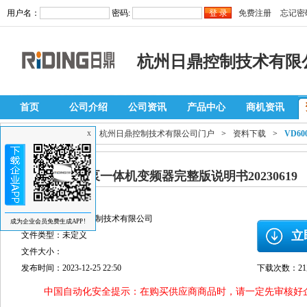
用户名：
密码:
免费注册
忘记密
杭州日鼎控制技术有限
首页
公司介绍
公司资讯
产品中心
商机资讯
当前位置：
自动化网
>
杭州日鼎控制技术有限公司门户
>
资料下载
>
VD6
X
VD600系列水泵一体机变频器完整版说明书20230619
软件分类：说明书
提供者：杭州日鼎控制技术有限公司
成为企业会员免费生成APP!
立
文件类型：未定义
文件大小：
发布时间：2023-12-25 22:50
下载次数：2
中国自动化安全提示：在购买供应商商品时，请一定先审核好