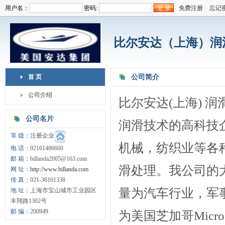
用户名：
密码:
免费注册
忘记
比尔安达（上海）润
首 页
公司简介
公司介绍
比尔安达(上海) 
公司名片
润滑技术的高科技
等 级：
注册企业
机械，纺织业等各
电 话：
02161486660
邮 箱：
billanda2005@163.com
滑处理。我公司的
网 址：
http://www.billanda.com
传 真：
021-36161338
量为汽车行业，军
地 址：
上海市宝山城市工业园区
丰翔路1302号
邮 编：
200949
为美国芝加哥Micr