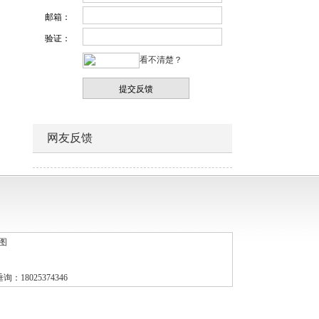
邮箱：
验证：
看不清楚？
网友反馈
图
告垂询：18025374346