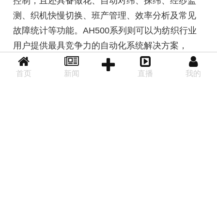
控制，且还具备做花、自动对纬、探纬、经纱监
测、织机快慢切换、班产管理、效率分析及常见
故障统计等功能。AH500系列则可以为纺织行业
用户提供最具竞争力的自动化系统解决方案，
AH500系统采用全系列模块化设计，具备方便的
首页
新闻
直播
我的
系统升级功能和优异的系统扩展性；采用高度整
后退
首页
分享
合的软件和界面，内建丰富的功能块（FB），扩
展模块功能齐全、节省用户配置成本和维护成本
等特色。
台达精彩的产品和完善的方案为2013纺织工
业展增添了亮点，同时通过与参观者、行业伙伴
的共同交流探讨，进一步提升了台达在纺织行业
的知名度和影响力。